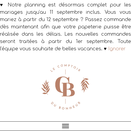
♥ Notre planning est désormais complet pour les
mariages jusqu’au 11 septembre inclus. Vous vous
mariez à partir du 12 septembre ? Passez commande
dès maintenant afin que votre papeterie puisse être
réalisée dans les délais. Les nouvelles commandes
seront traitées à partir du 1er septembre. Toute
l’équipe vous souhaite de belles vacances. ♥
Ignorer
Passer
Passer
Passer
à
au
au
la
contenu
pied
navigation
principal
de
principale
page