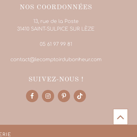
NOS COORDONNÉES
13, rue de la Poste
31410 SAINT-SULPICE SUR LÈZE
05 61 97 99 81
contact@lecomptoirdubonheur.com
SUIVEZ-NOUS !
ERIE