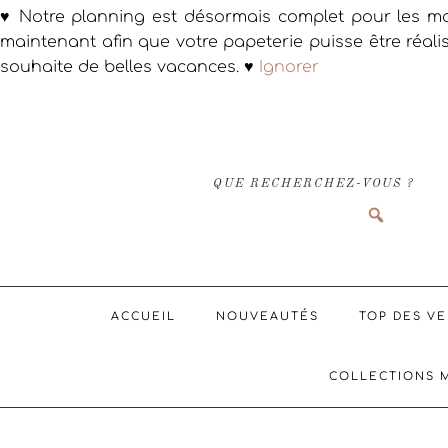
♥ Notre planning est désormais complet pour les ma
maintenant afin que votre papeterie puisse être réali
souhaite de belles vacances. ♥
Ignorer
Passer
Passer
Passer
à
au
au
la
contenu
pied
navigation
principal
de
QUE RECHERCHEZ-VOUS ?
principale
page
ACCUEIL
NOUVEAUTÉS
TOP DES V
COLLECTIONS 