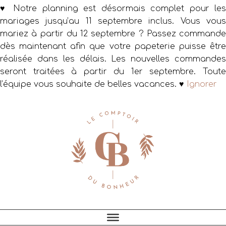
♥ Notre planning est désormais complet pour les
mariages jusqu’au 11 septembre inclus. Vous vous
mariez à partir du 12 septembre ? Passez commande
dès maintenant afin que votre papeterie puisse être
réalisée dans les délais. Les nouvelles commandes
seront traitées à partir du 1er septembre. Toute
l’équipe vous souhaite de belles vacances. ♥
Ignorer
Passer
Passer
Passer
à
au
au
la
contenu
pied
navigation
principal
de
principale
page